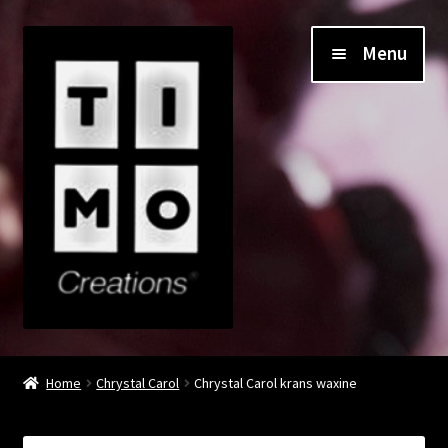
Ga
Ga
Menu
door
direct
naar
naar
navigatie
de
inhoud
Home
Home
Chrystal Carol
Chrystal Carol krans waxine
Impressie Winkel